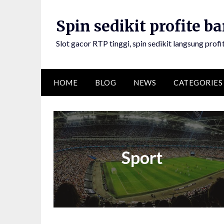
Skip
to
Spin sedikit profite b
content
Slot gacor RTP tinggi, spin sedikit langsung profi
HOME
BLOG
NEWS
CATEGORIES