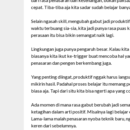
dari rasa penasaran dan kesenangan, bukan paksaa
cepat. Tiba-tiba aja kita sadar sudah belajar bany
Selain ngasah skill, mengubah gabut jadi produktif
waktu terbuang sia-sia, kita jadi punya rasa puas 
perasaan itu bisa bikin semangat naik lagi.
Lingkungan juga punya pengaruh besar. Kalau kita 
biasanya kita ikut ke-trigger buat mencoba hal ya
penasaran dan pengen berkembang juga.
Yang penting diingat, produktif nggak harus lang
mikirin hasil. Padahal proses belajar itu memang
biasa aja. Tapi dari situ kita bisa ngerti apa yang 
Ada momen di mana rasa gabut berubah jadi seman
ketagihan dalam arti positif. Misalnya lagi belaj
Lama-lama malah penasaran nyoba teknik baru, ngul
keren dari sebelumnya.