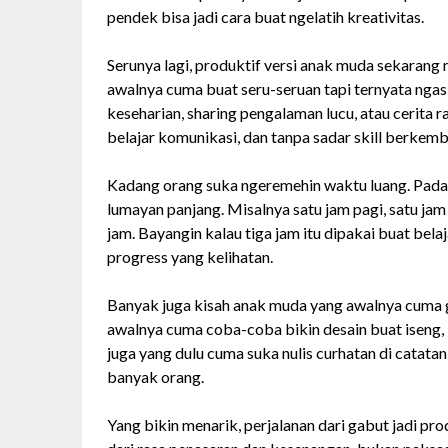
pendek bisa jadi cara buat ngelatih kreativitas.
Serunya lagi, produktif versi anak muda sekarang n
awalnya cuma buat seru-seruan tapi ternyata ngas
keseharian, sharing pengalaman lucu, atau cerita ra
belajar komunikasi, dan tanpa sadar skill berkem
Kadang orang suka ngeremehin waktu luang. Padaha
lumayan panjang. Misalnya satu jam pagi, satu jam 
jam. Bayangin kalau tiga jam itu dipakai buat bela
progress yang kelihatan.
Banyak juga kisah anak muda yang awalnya cuma g
awalnya cuma coba-coba bikin desain buat iseng, 
juga yang dulu cuma suka nulis curhatan di catatan 
banyak orang.
Yang bikin menarik, perjalanan dari gabut jadi pro