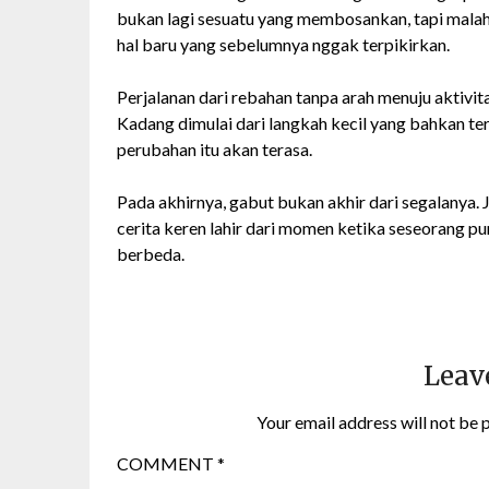
bukan lagi sesuatu yang membosankan, tapi malah ja
hal baru yang sebelumnya nggak terpikirkan.
Perjalanan dari rebahan tanpa arah menuju aktivit
Kadang dimulai dari langkah kecil yang bahkan ter
perubahan itu akan terasa.
Pada akhirnya, gabut bukan akhir dari segalanya. 
cerita keren lahir dari momen ketika seseorang 
berbeda.
Leav
Your email address will not be 
COMMENT
*