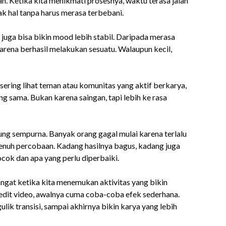
n. Ketika kita menikmati prosesnya, waktu terasa jalan
ak hal tanpa harus merasa terbebani.
 juga bisa bikin mood lebih stabil. Daripada merasa
karena berhasil melakukan sesuatu. Walaupun kecil,
sering lihat teman atau komunitas yang aktif berkarya,
ng sama. Bukan karena saingan, tapi lebih ke rasa
sung sempurna. Banyak orang gagal mulai karena terlalu
 penuh percobaan. Kadang hasilnya bagus, kadang juga
cocok dan apa yang perlu diperbaiki.
gat ketika kita menemukan aktivitas yang bikin
ar edit video, awalnya cuma coba-coba efek sederhana.
ik transisi, sampai akhirnya bikin karya yang lebih