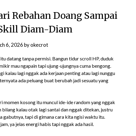
 Dari Rebahan Doang Sampai
Skill Diam-Diam
ch 6, 2026
by
okecrot
tu datang tanpa permisi. Bangun tidur scroll HP, duduk
l mikir mau ngapain tapi ujung-ujungnya cuma bengong.
i kalau lagi nggak ada kerjaan penting atau lagi nunggu
u ternyata ada peluang buat berubah jadi sesuatu yang
ri momen kosong itu muncul ide-ide random yang nggak
bilang kalau otak lagi santai dan nggak ditekan, justru
a gabutnya, tapi di gimana cara kita ngisi waktu itu.
am, ya jelas energi habis tapi nggak ada hasil.