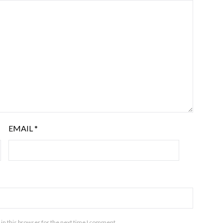
EMAIL
*
in this browser for the next time I comment.