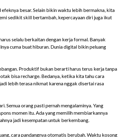
l efeknya besar. Selain bikin waktu lebih bermakna, kita
mi sedikit skill bertambah, kepercayaan diri juga ikut
harus selalu berkaitan dengan kerja formal. Banyak
nya cuma buat hiburan. Dunia digital bikin peluang
mbangan. Produktif bukan berarti harus terus kerja tanpa
otak bisa recharge. Bedanya, ketika kita tahu cara
adi lebih terasa nikmat karena nggak disertai rasa
ari. Semua orang pasti pernah mengalaminya. Yang
spons momen itu. Ada yang memilih membiarkannya
bahnya jadi kesempatan untuk berkembang.
luang, cara pandangnya otomatis berubah. Waktu kosong