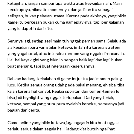
ketagihan, jangan sampai lupa waktu atau kewajiban lain. Main
secukupnya, nikmatin momennya, dan jadikan itu sebagai
selingan, bukan pelarian utama. Karena pada akhirnya, yang bikin
game itu berkesan bukan cuma gameplay-nya, tapi pengalaman
yang lo dapetin dari situ.
Serunya lagi, setiap sesi main tuh nggak pernah sama. Selalu ada
aja kejadian baru yang bikin ketawa. Entah itu karena strategi
yang gagal total, atau interaksi random yang nggak direncanain.
Hal-hal kayak gini yang bikin lo pengen balik lagi dan lagi, bukan
buat menang, tapi buat ngerasain keseruannya.
Bahkan kadang, kekalahan di game ini justru jadi momen paling
lucu. Ketika semua orang udah pede bakal menang, eh tiba-tiba
kalah karena hal konyol. Reaksi spontan dari temen-temen lo
bisa jadi highlight yang nggak terlupakan. Dari yang teriak,
ketawa, sampai yang pura-pura nyalahin koneksi, semuanya jadi
bagian dari cerita.
Game online yang bikin ketawa juga ngajarin kita buat nggak
terlalu serius dalam segala hal. Kadang kita butuh ngelihat