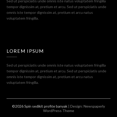
Sed ut perspiciatis unde omnis iste natus voluptatem fringilla
tempor dignissim at, pretium et arcu. Sed ut perspiciatis unde
omnis iste tempor dignissim at, pretium et arcu natus
voluptatem fringilla.
LOREM IPSUM
Sed ut perspiciatis unde omnis iste natus voluptatem fringilla
tempor dignissim at, pretium et arcu. Sed ut perspiciatis unde
omnis iste tempor dignissim at, pretium et arcu natus
voluptatem fringilla.
©2026 Spin sedikit profite banyak
| Design:
Newspaperly
WordPress Theme