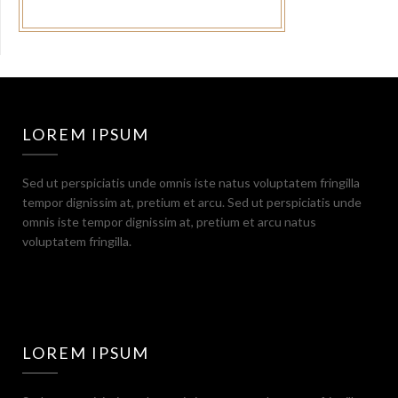
LOREM IPSUM
Sed ut perspiciatis unde omnis iste natus voluptatem fringilla
tempor dignissim at, pretium et arcu. Sed ut perspiciatis unde
omnis iste tempor dignissim at, pretium et arcu natus
voluptatem fringilla.
LOREM IPSUM