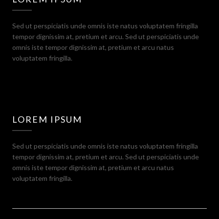
Sed ut perspiciatis unde omnis iste natus voluptatem fringilla
tempor dignissim at, pretium et arcu. Sed ut perspiciatis unde
omnis iste tempor dignissim at, pretium et arcu natus
voluptatem fringilla.
LOREM IPSUM
Sed ut perspiciatis unde omnis iste natus voluptatem fringilla
tempor dignissim at, pretium et arcu. Sed ut perspiciatis unde
omnis iste tempor dignissim at, pretium et arcu natus
voluptatem fringilla.