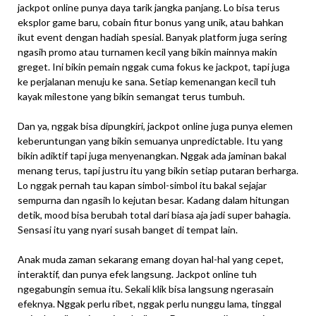
jackpot online punya daya tarik jangka panjang. Lo bisa terus
eksplor game baru, cobain fitur bonus yang unik, atau bahkan
ikut event dengan hadiah spesial. Banyak platform juga sering
ngasih promo atau turnamen kecil yang bikin mainnya makin
greget. Ini bikin pemain nggak cuma fokus ke jackpot, tapi juga
ke perjalanan menuju ke sana. Setiap kemenangan kecil tuh
kayak milestone yang bikin semangat terus tumbuh.
Dan ya, nggak bisa dipungkiri, jackpot online juga punya elemen
keberuntungan yang bikin semuanya unpredictable. Itu yang
bikin adiktif tapi juga menyenangkan. Nggak ada jaminan bakal
menang terus, tapi justru itu yang bikin setiap putaran berharga.
Lo nggak pernah tau kapan simbol-simbol itu bakal sejajar
sempurna dan ngasih lo kejutan besar. Kadang dalam hitungan
detik, mood bisa berubah total dari biasa aja jadi super bahagia.
Sensasi itu yang nyari susah banget di tempat lain.
Anak muda zaman sekarang emang doyan hal-hal yang cepet,
interaktif, dan punya efek langsung. Jackpot online tuh
ngegabungin semua itu. Sekali klik bisa langsung ngerasain
efeknya. Nggak perlu ribet, nggak perlu nunggu lama, tinggal