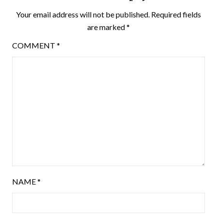
Your email address will not be published.
Required fields
are marked
*
COMMENT
*
NAME
*