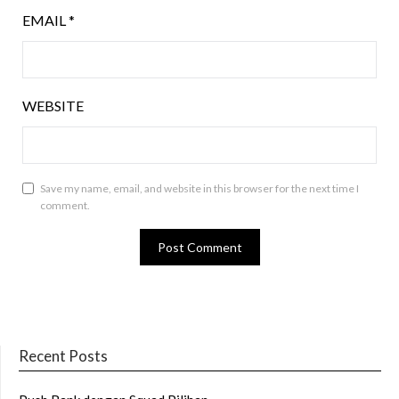
EMAIL
*
WEBSITE
Save my name, email, and website in this browser for the next time I
comment.
Recent Posts