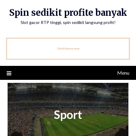
Skip
Spin sedikit profite banyak
to
content
Slot gacor RTP tinggi, spin sedikit langsung profit!
Menu