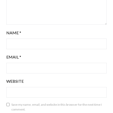
NAME
*
EMAIL
*
WEBSITE
Save my name, email, and website in this browser for the next time I
comment.