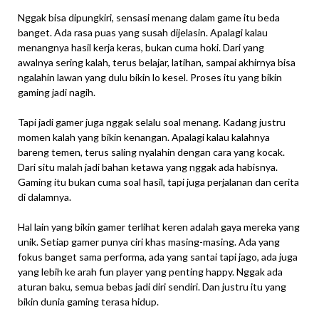
Nggak bisa dipungkiri, sensasi menang dalam game itu beda
banget. Ada rasa puas yang susah dijelasin. Apalagi kalau
menangnya hasil kerja keras, bukan cuma hoki. Dari yang
awalnya sering kalah, terus belajar, latihan, sampai akhirnya bisa
ngalahin lawan yang dulu bikin lo kesel. Proses itu yang bikin
gaming jadi nagih.
Tapi jadi gamer juga nggak selalu soal menang. Kadang justru
momen kalah yang bikin kenangan. Apalagi kalau kalahnya
bareng temen, terus saling nyalahin dengan cara yang kocak.
Dari situ malah jadi bahan ketawa yang nggak ada habisnya.
Gaming itu bukan cuma soal hasil, tapi juga perjalanan dan cerita
di dalamnya.
Hal lain yang bikin gamer terlihat keren adalah gaya mereka yang
unik. Setiap gamer punya ciri khas masing-masing. Ada yang
fokus banget sama performa, ada yang santai tapi jago, ada juga
yang lebih ke arah fun player yang penting happy. Nggak ada
aturan baku, semua bebas jadi diri sendiri. Dan justru itu yang
bikin dunia gaming terasa hidup.