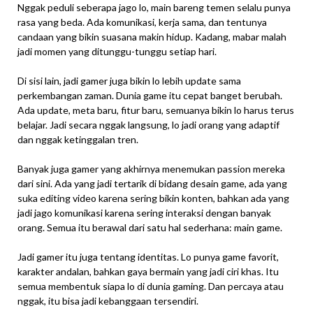
Nggak peduli seberapa jago lo, main bareng temen selalu punya
rasa yang beda. Ada komunikasi, kerja sama, dan tentunya
candaan yang bikin suasana makin hidup. Kadang, mabar malah
jadi momen yang ditunggu-tunggu setiap hari.
Di sisi lain, jadi gamer juga bikin lo lebih update sama
perkembangan zaman. Dunia game itu cepat banget berubah.
Ada update, meta baru, fitur baru, semuanya bikin lo harus terus
belajar. Jadi secara nggak langsung, lo jadi orang yang adaptif
dan nggak ketinggalan tren.
Banyak juga gamer yang akhirnya menemukan passion mereka
dari sini. Ada yang jadi tertarik di bidang desain game, ada yang
suka editing video karena sering bikin konten, bahkan ada yang
jadi jago komunikasi karena sering interaksi dengan banyak
orang. Semua itu berawal dari satu hal sederhana: main game.
Jadi gamer itu juga tentang identitas. Lo punya game favorit,
karakter andalan, bahkan gaya bermain yang jadi ciri khas. Itu
semua membentuk siapa lo di dunia gaming. Dan percaya atau
nggak, itu bisa jadi kebanggaan tersendiri.