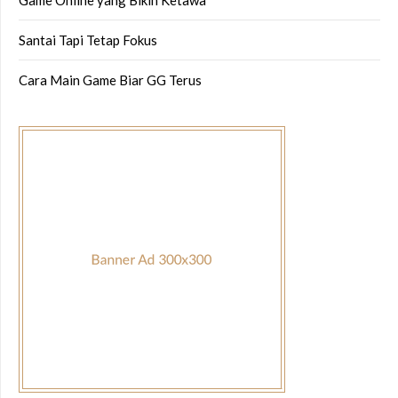
Santai Tapi Tetap Fokus
Cara Main Game Biar GG Terus