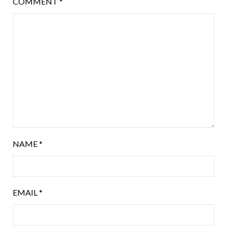
COMMENT
*
NAME
*
EMAIL
*