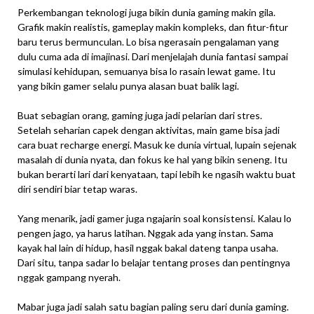
Perkembangan teknologi juga bikin dunia gaming makin gila.
Grafik makin realistis, gameplay makin kompleks, dan fitur-fitur
baru terus bermunculan. Lo bisa ngerasain pengalaman yang
dulu cuma ada di imajinasi. Dari menjelajah dunia fantasi sampai
simulasi kehidupan, semuanya bisa lo rasain lewat game. Itu
yang bikin gamer selalu punya alasan buat balik lagi.
Buat sebagian orang, gaming juga jadi pelarian dari stres.
Setelah seharian capek dengan aktivitas, main game bisa jadi
cara buat recharge energi. Masuk ke dunia virtual, lupain sejenak
masalah di dunia nyata, dan fokus ke hal yang bikin seneng. Itu
bukan berarti lari dari kenyataan, tapi lebih ke ngasih waktu buat
diri sendiri biar tetap waras.
Yang menarik, jadi gamer juga ngajarin soal konsistensi. Kalau lo
pengen jago, ya harus latihan. Nggak ada yang instan. Sama
kayak hal lain di hidup, hasil nggak bakal dateng tanpa usaha.
Dari situ, tanpa sadar lo belajar tentang proses dan pentingnya
nggak gampang nyerah.
Mabar juga jadi salah satu bagian paling seru dari dunia gaming.