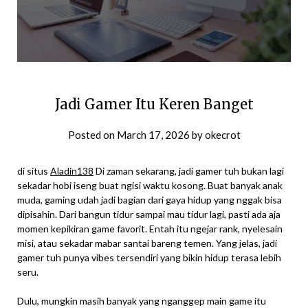
Jadi Gamer Itu Keren Banget
Posted on
March 17, 2026
by
okecrot
di situs
Aladin138
Di zaman sekarang, jadi gamer tuh bukan lagi
sekadar hobi iseng buat ngisi waktu kosong. Buat banyak anak
muda, gaming udah jadi bagian dari gaya hidup yang nggak bisa
dipisahin. Dari bangun tidur sampai mau tidur lagi, pasti ada aja
momen kepikiran game favorit. Entah itu ngejar rank, nyelesain
misi, atau sekadar mabar santai bareng temen. Yang jelas, jadi
gamer tuh punya vibes tersendiri yang bikin hidup terasa lebih
seru.
Dulu, mungkin masih banyak yang nganggep main game itu