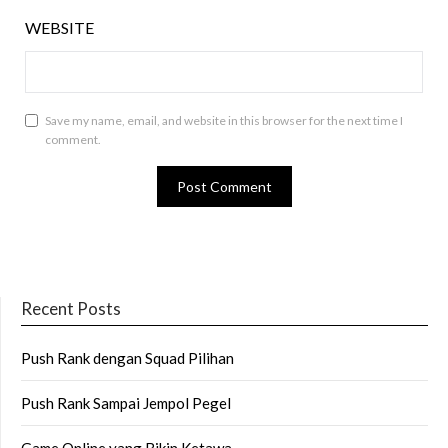
WEBSITE
Save my name, email, and website in this browser for the next time I
comment.
Recent Posts
Push Rank dengan Squad Pilihan
Push Rank Sampai Jempol Pegel
Game Online yang Bikin Ketawa