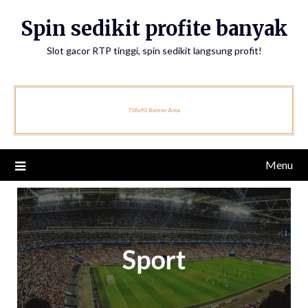
Skip
Spin sedikit profite banyak
to
content
Slot gacor RTP tinggi, spin sedikit langsung profit!
Menu