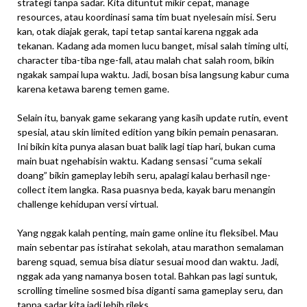
strategi tanpa sadar. Kita dituntut mikir cepat, manage
resources, atau koordinasi sama tim buat nyelesain misi. Seru
kan, otak diajak gerak, tapi tetap santai karena nggak ada
tekanan. Kadang ada momen lucu banget, misal salah timing ulti,
character tiba-tiba nge-fall, atau malah chat salah room, bikin
ngakak sampai lupa waktu. Jadi, bosan bisa langsung kabur cuma
karena ketawa bareng temen game.
Selain itu, banyak game sekarang yang kasih update rutin, event
spesial, atau skin limited edition yang bikin pemain penasaran.
Ini bikin kita punya alasan buat balik lagi tiap hari, bukan cuma
main buat ngehabisin waktu. Kadang sensasi “cuma sekali
doang” bikin gameplay lebih seru, apalagi kalau berhasil nge-
collect item langka. Rasa puasnya beda, kayak baru menangin
challenge kehidupan versi virtual.
Yang nggak kalah penting, main game online itu fleksibel. Mau
main sebentar pas istirahat sekolah, atau marathon semalaman
bareng squad, semua bisa diatur sesuai mood dan waktu. Jadi,
nggak ada yang namanya bosen total. Bahkan pas lagi suntuk,
scrolling timeline sosmed bisa diganti sama gameplay seru, dan
tanpa sadar kita jadi lebih rileks.