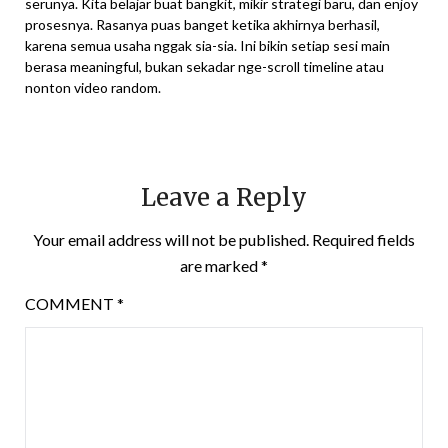
serunya. Kita belajar buat bangkit, mikir strategi baru, dan enjoy
prosesnya. Rasanya puas banget ketika akhirnya berhasil,
karena semua usaha nggak sia-sia. Ini bikin setiap sesi main
berasa meaningful, bukan sekadar nge-scroll timeline atau
nonton video random.
Leave a Reply
Your email address will not be published.
Required fields
are marked
*
COMMENT
*