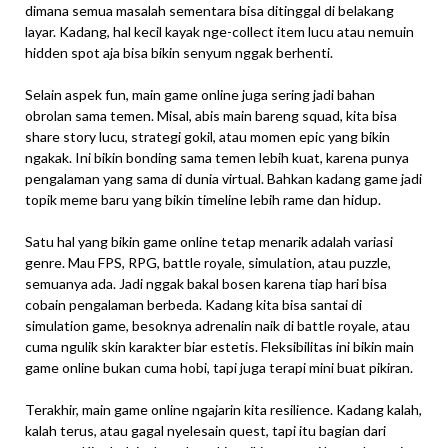
dimana semua masalah sementara bisa ditinggal di belakang
layar. Kadang, hal kecil kayak nge-collect item lucu atau nemuin
hidden spot aja bisa bikin senyum nggak berhenti.
Selain aspek fun, main game online juga sering jadi bahan
obrolan sama temen. Misal, abis main bareng squad, kita bisa
share story lucu, strategi gokil, atau momen epic yang bikin
ngakak. Ini bikin bonding sama temen lebih kuat, karena punya
pengalaman yang sama di dunia virtual. Bahkan kadang game jadi
topik meme baru yang bikin timeline lebih rame dan hidup.
Satu hal yang bikin game online tetap menarik adalah variasi
genre. Mau FPS, RPG, battle royale, simulation, atau puzzle,
semuanya ada. Jadi nggak bakal bosen karena tiap hari bisa
cobain pengalaman berbeda. Kadang kita bisa santai di
simulation game, besoknya adrenalin naik di battle royale, atau
cuma ngulik skin karakter biar estetis. Fleksibilitas ini bikin main
game online bukan cuma hobi, tapi juga terapi mini buat pikiran.
Terakhir, main game online ngajarin kita resilience. Kadang kalah,
kalah terus, atau gagal nyelesain quest, tapi itu bagian dari