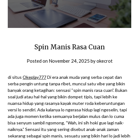
Spin Manis Rasa Cuan
Posted on
November 24, 2025
by
okecrot
di situs
Okeplay777
Di era anak muda yang serba cepat dan
serba pengin untung tanpa ribet, muncul satu vibe yang bikin
banyak orang ketagihan: sensasi “spin manis rasa cuan”. Bukan
soal judi atau hal-hal yang bikin dompet tipis, tapi lebih ke
nuansa hidup yang rasanya kayak muter roda keberuntungan
versi lo sendiri. Ada kalanya lo ngerasa hidup lagi ngeselin, tapi
ada juga momen ketika semuanya berjalan mulus dan lo cuma
bisa senyum sambil ngomong, “Wah, ini sih hoki gue lagi naik-
naiknya.” Sensasi itu yang sering disebut anak-anak zaman
sekarang sebagai spin manis, sesuatu yang bikin hari lo jadi lebih