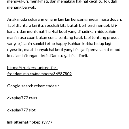
mensyukuri, menikmati, dan memaknai hal-hal kecil itu, lo udah
menang banyak.
Anak muda sekarang emang lagi lari kenceng ngejar masa depan.
Tapi di antara lari itu, sesekali kita butuh berhenti, nengok kiri-
kanan, dan menikmati hal-hal kecil yang dihadirkan hidup. Spin
manis rasa cuan bukan cuma tentang hasil, tapi tentang proses
yang lo jalanin sambil tetap happy. Bahkan ketika hidup lagi
ngeselin, masih banyak hal kecil yang bisa jadi penyelamat mood
lo dalam hitungan detik. Dan itu ga bisa dibeli.
https://truckers-united-for-
freedom.mn.co/members/36987809
Google search rekomendasi :
okeplay777 zeus
okeplay777 slot
link alternatif okeplay777