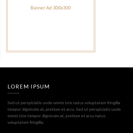
LOREM IPSUM
Sed ut perspiciatis unde omnis iste natus voluptatem fringilla
tempor dignissim at, pretium et arcu. Sed ut perspiciatis unde
omnis iste tempor dignissim at, pretium et arcu natus
voluptatem fringilla.