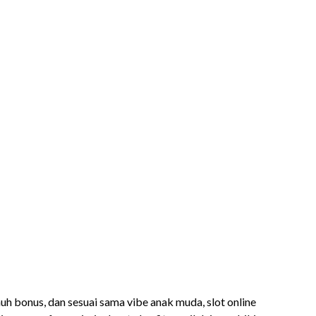
penuh bonus, dan sesuai sama vibe anak muda, slot online