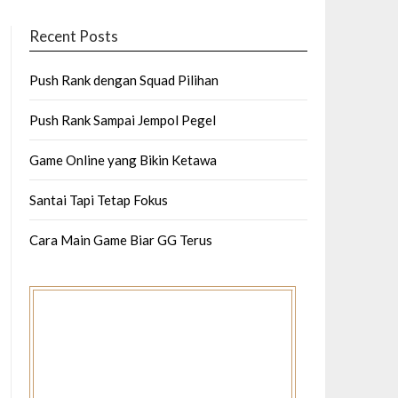
Recent Posts
Push Rank dengan Squad Pilihan
Push Rank Sampai Jempol Pegel
Game Online yang Bikin Ketawa
Santai Tapi Tetap Fokus
Cara Main Game Biar GG Terus