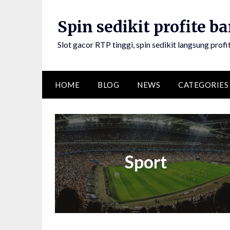
Skip
to
Spin sedikit profite b
content
Slot gacor RTP tinggi, spin sedikit langsung profi
HOME
BLOG
NEWS
CATEGORIES