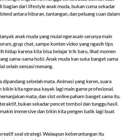
adi bagian dari lifestyle anak muda, bukan cuma sekadar
e-blend antara hiburan, tantangan, dan peluang cuan dalam
 Banyak anak muda yang mulai ngerasain serunya main
orum, grup chat, sampe konten video yang ngasih tips
bih hidup karena kita bisa belajar trik baru, lihat momen
n yang sama-sama hobi. Anak muda kan suka banget sama
sial selain sensasi menang.
isa dipandang sebelah mata. Animasi yang keren, suara
 bikin kita ngerasa kayak lagi main game profesional.
emanjakan mata, dan slot online paham banget sama itu.
 interaktif, bukan sekadar pencet tombol dan tunggu hasil.
n makin immersive dan bikin kita pengen balik lagi buat
kreatif soal strategi. Walaupun keberuntungan itu