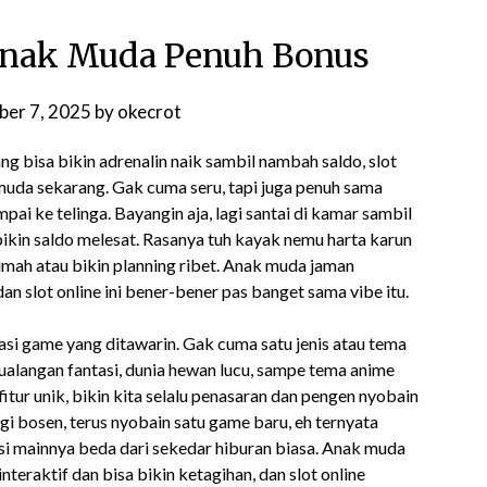
 Anak Muda Penuh Bonus
ber 7, 2025
by
okecrot
g bisa bikin adrenalin naik sambil nambah saldo, slot
ak muda sekarang. Gak cuma seru, tapi juga penuh sama
ai ke telinga. Bayangin aja, lagi santai di kamar sambil
 bikin saldo melesat. Rasanya tuh kayak nemu harta karun
umah atau bikin planning ribet. Anak muda jaman
an slot online ini bener-bener pas banget sama vibe itu.
iasi game yang ditawarin. Gak cuma satu jenis atau tema
tualangan fantasi, dunia hewan lucu, sampe tema anime
itur unik, bikin kita selalu penasaran dan pengen nyobain
i bosen, terus nyobain satu game baru, eh ternyata
asi mainnya beda dari sekedar hiburan biasa. Anak muda
eraktif dan bisa bikin ketagihan, dan slot online