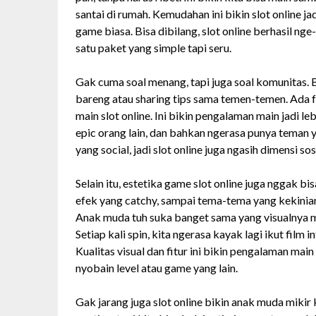
santai di rumah. Kemudahan ini bikin slot online j
game biasa. Bisa dibilang, slot online berhasil ng
satu paket yang simple tapi seru.
Gak cuma soal menang, tapi juga soal komunitas.
bareng atau sharing tips sama temen-temen. Ada f
main slot online. Ini bikin pengalaman main jadi le
epic orang lain, dan bahkan ngerasa punya tema
yang social, jadi slot online juga ngasih dimensi so
Selain itu, estetika game slot online juga nggak b
efek yang catchy, sampai tema-tema yang kekinian
Anak muda tuh suka banget sama yang visualnya m
Setiap kali spin, kita ngerasa kayak lagi ikut film
Kualitas visual dan fitur ini bikin pengalaman mai
nyobain level atau game yang lain.
Gak jarang juga slot online bikin anak muda mikir 