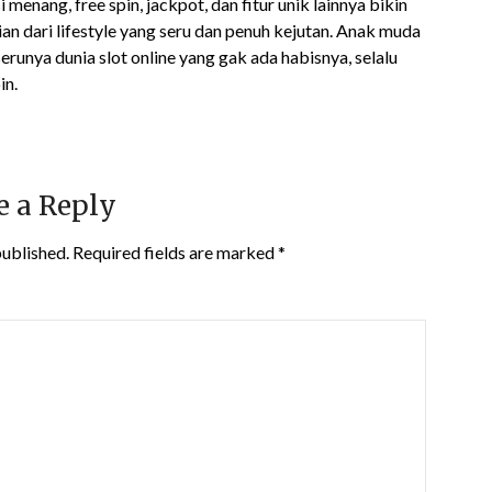
 menang, free spin, jackpot, dan fitur unik lainnya bikin
an dari lifestyle yang seru dan penuh kejutan. Anak muda
erunya dunia slot online yang gak ada habisnya, selalu
in.
e a Reply
published.
Required fields are marked
*