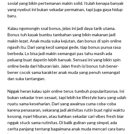
sosial yang bikin pertemanan makin solid. Itulah kenapa banyak
yang nyebut ini bukan sekadar permainan, tapi juga gaya hidup
baru.
Kalau ngomongin soal bonus, jelas ini jadi daya tarik utama.
Bonus tuh kayak bumbu tambahan yang bikin makanan jadi
makin lezat. Anak muda suka kejutan, dan bonus di spin online
ngasih itu. Dari yang kecil sampai gede, tiap bonus punya rasa
berbeda. Lo bisa jadi makin semangat pas tahu masih ada
peluang buat dapetin lebih banyak. Sensasi ini yang bikin spin
online beda dari hiburan lain. Jalan fresh isi bonus tuh bener-
bener cocok sama karakter anak muda yang penuh semangat
dan suka tantangan.
Nggak heran kalau spin online terus tumbuh popularitasnya. Ini
bukan sekadar tren sesaat, tapi lebih ke lifestyle baru yang udah
nyatu sama keseharian. Dari yang awalnya cuma coba-coba
karena penasaran, sekarang jadi aktivitas rutin buat ngisi waktu
kosong, nyari hiburan, atau bahkan sekadar cari vibes fresh biar
nggak stuck sama rutinitas. Di balik guliran yang simpel, ada
cerita panjang tentang bagaimana anak muda mencari cara baru