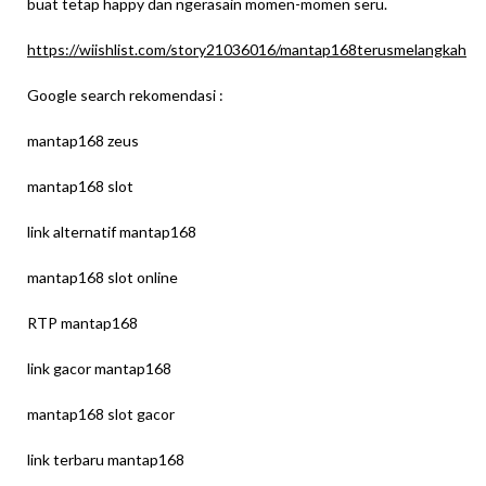
buat tetap happy dan ngerasain momen-momen seru.
https://wiishlist.com/story21036016/mantap168terusmelangkah
Google search rekomendasi :
mantap168 zeus
mantap168 slot
link alternatif mantap168
mantap168 slot online
RTP mantap168
link gacor mantap168
mantap168 slot gacor
link terbaru mantap168