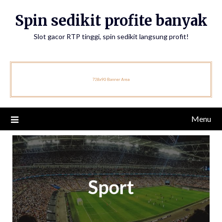
Skip
Spin sedikit profite banyak
to
content
Slot gacor RTP tinggi, spin sedikit langsung profit!
Menu