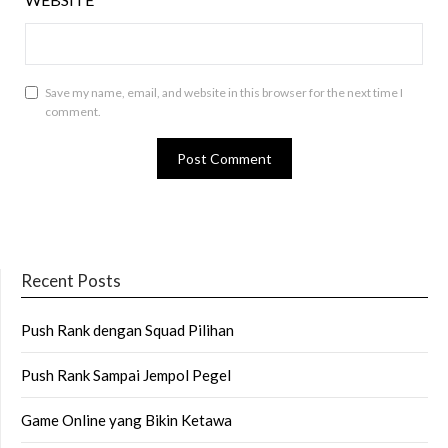
Save my name, email, and website in this browser for the next time I
comment.
Recent Posts
Push Rank dengan Squad Pilihan
Push Rank Sampai Jempol Pegel
Game Online yang Bikin Ketawa