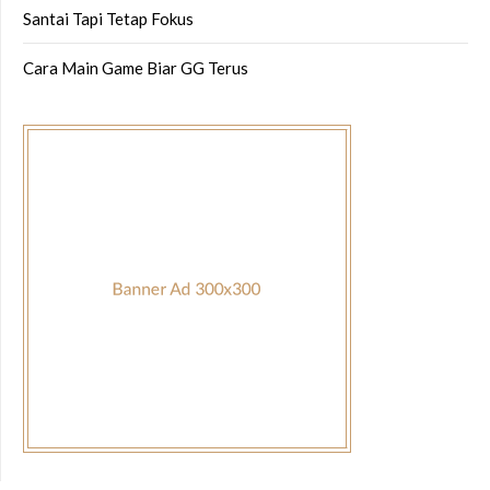
Santai Tapi Tetap Fokus
Cara Main Game Biar GG Terus