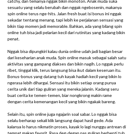
catchy, dan temanya nggak bikin monoton. Anak muda suka
sesuatu yang selalu berubah dan nggak ngebosenin, makanya
spin online terus nge-hits. Jalan fresh buat isi bonus ini nggak
sekadar tentang menang, tapi lebih ke perjalanan sensasi yang
bikin tiap momen jadi memorable. Bahkan, ada yang bilang spin
online tuh bisa jadi pelarian kecil dari rutinitas yang kadang bikin
penat.
Nggak bisa dipungkiri kalau dunia online udah jadi bagian besar
dari keseharian anak muda. Spin online masuk sebagai salah satu
aktivitas yang gampang diakses dan bikin nagih. Lo nggak perlu
ribet, tinggal klik, terus langsung bisa ikut dalam keseruan itu.
Bonus-bonus yang datang tuh kayak hadiah kecil yang bikin lo
ngerasa lebih dihargai. Sensasi itu bikin setiap orang punya
cerita unik dari tiap guliran yang mereka jalanin. Kadang seru
buat cerita ke temen-temen, biar nongkrong makin rame
dengan cerita kemenangan kecil yang bikin ngakak bareng.
Selain itu, spin online juga ngajarin soal sabar. Lo nggak bisa
selalu berharap sekali klik langsung dapat hasil gede. Ada
kalanya lo harus nikmatin proses, kayak lo lagi nunggu antrean di
tempat makan favorit. Rasa deg-degan pas guliran berhenti tuh