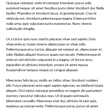
Quisque volutpat, enim id volutpat interdum, purus odio
euismod neque, sit amet faucibus justo dolor tincidunt dui. Nulla
facilisi. Phasellus in tincidunt lacus, in gravida ipsum. Cras id
vehicula est, tincidunt pellentesque magna. Etiam porttitor
nulla urna, quis vulputate justo euismod ac. Nunc viverra
sollicitudin fringilla.
Ut a tortor quis nunc mattis placerat vitae sed sapien. Duis
vitae enim ac turpis viverra ullamcorper et vitae odio.
Pellentesque arcu tortor, aliquam vel semper at, ullamcorper et
odio. Nullam aliquet rhoncus quam non iaculis. Pellentesque id
enim et nisl ultricies vulputate in a magna. Ut lectus eros,
imperdiet at ultricies interdum, ornare sit amet massa.
Suspendisse tempus neque ut congue aliquam.
Maecenas felis lacus, mollis eu tellus vitae, tincidunt sodales
elit. Fusce placerat ante eget sapien egestas, eu eleifend turpis
aliquet. Orci varius natoque penatibus et magnis dis parturient
montes, nascetur ridiculus mus. Ut id quam sed mauris
bibendum convallis. Maecenas erat dui, ultricies id sem quis,
maximus accumsan enim. Pellentesque porta, purus sit amet