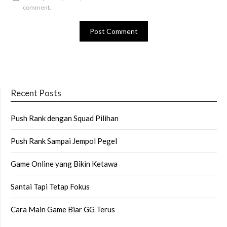
comment.
Recent Posts
Push Rank dengan Squad Pilihan
Push Rank Sampai Jempol Pegel
Game Online yang Bikin Ketawa
Santai Tapi Tetap Fokus
Cara Main Game Biar GG Terus