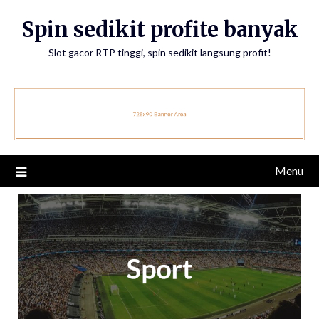
Skip
Spin sedikit profite banyak
to
content
Slot gacor RTP tinggi, spin sedikit langsung profit!
Menu